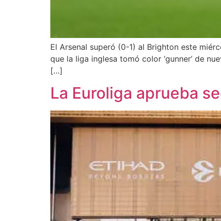
El Arsenal superó (0-1) al Brighton este miér
que la liga inglesa tomó color ‘gunner’ de nue
[…]
La Euroliga aprueba se