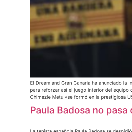
El Dreamland Gran Canaria ha anunciado la i
para reforzar así el juego interior del equip
Chimezie Metu «se formó en la prestigiosa U
Paula Badosa no pasa d
La tenista española Paula Badosa se despidió