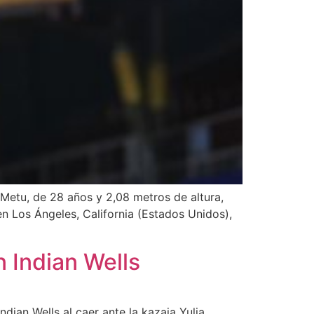
Metu, de 28 años y 2,08 metros de altura,
en Los Ángeles, California (Estados Unidos),
 Indian Wells
ian Wells al caer ante la kazaja Yulia