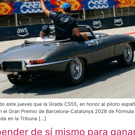
o este jueves que la Grada CS55, en honor al piloto españo
en el Gran Premio de Barcelona-Catalunya 2026 de Fórmula 
da en la Tribuna […]
pender de sí mismo para ganar