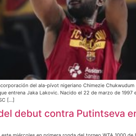
ncorporación del ala-pívot nigeriano Chimezie Chukwudum 
o que entrena Jaka Lakovic. Nacido el 22 de marzo de 1997 
SC […]
el debut contra Putintseva en
 este miércoles en primera ronda del torneo WTA 1000 de Ind