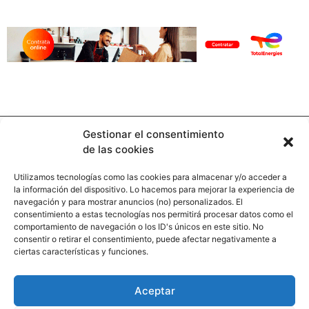
Gestionar el consentimiento
de las cookies
Utilizamos tecnologías como las cookies para almacenar y/o acceder a
la información del dispositivo. Lo hacemos para mejorar la experiencia de
Contacto
navegación y para mostrar anuncios (no) personalizados. El
consentimiento a estas tecnologías nos permitirá procesar datos como el
comportamiento de navegación o los ID's únicos en este sitio. No
Calle Pinar, 5, 28006 Madrid
consentir o retirar el consentimiento, puede afectar negativamente a
ciertas características y funciones.
+34 91 745 58 38
redaccion@hooligan.es
Aceptar
Paginas legales