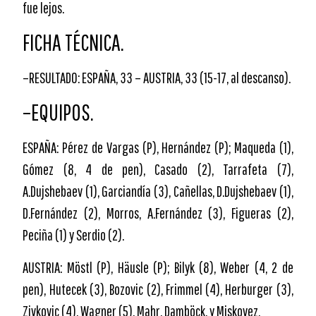
fue lejos.
FICHA TÉCNICA.
–RESULTADO: ESPAÑA, 33 – AUSTRIA, 33 (15-17, al descanso).
–EQUIPOS.
ESPAÑA: Pérez de Vargas (P), Hernández (P); Maqueda (1),
Gómez (8, 4 de pen), Casado (2), Tarrafeta (7),
A.Dujshebaev (1), Garciandía (3), Cañellas, D.Dujshebaev (1),
D.Fernández (2), Morros, A.Fernández (3), Figueras (2),
Peciña (1) y Serdio (2).
AUSTRIA: Möstl (P), Häusle (P); Bilyk (8), Weber (4, 2 de
pen), Hutecek (3), Bozovic (2), Frimmel (4), Herburger (3),
Zivkovic (4), Wagner (5), Mahr, Damböck, y Miskovez.