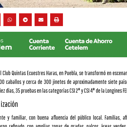
el Club Quintas Ecuestres Haras, en Puebla, se transformó en escena
500 caballos y cerca de 300 jinetes de aproximadamente siete país
diez días, 35 pruebas en las categorías CSI 2* y CSI 4* de la Longines F
ización
te y familiar, con buena afluencia del público local. Familias, af
orno refinado, con amplias zonas de gradas, palcos, áreas verdes,