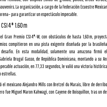
 souvenirs. La organización, a cargo de la Federación Ecuestre Mexica
 arena– para garantizar un espectáculo impecable.
 CSI 4* 1.60 m
 el Gran Premio CSI 4*-W, con obstáculos de hasta 1,60 m, proyect
nomios compitieron en una pista exigente diseñada por la brasileñ
desafío. En esta modalidad, solamente una amazona firmó el
 Gabriela Brugal Gasso, de República Dominicana, montando a su An
pecable actuación, en 77,33 segundos, le valió una victoria históric
 estrellas.
 el mexicano Alejandro Mills con Bretzel du Marais, libre de derrib
ero fue Miguel Maron Kahwagi, con Cayene de Boisquillon, tras un d