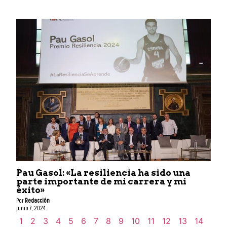
Pau Gasol: «La resiliencia ha sido una
parte importante de mi carrera y mi
éxito»
Por
Redacción
junio 7, 2024
1
2
3
4
5
6
7
8
9
10
11
12
13
14