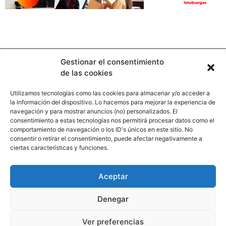
Gestionar el consentimiento
de las cookies
Utilizamos tecnologías como las cookies para almacenar y/o acceder a
la información del dispositivo. Lo hacemos para mejorar la experiencia de
Contacto
navegación y para mostrar anuncios (no) personalizados. El
consentimiento a estas tecnologías nos permitirá procesar datos como el
comportamiento de navegación o los ID's únicos en este sitio. No
Calle Pinar, 5, 28006 Madrid
consentir o retirar el consentimiento, puede afectar negativamente a
ciertas características y funciones.
+34 91 745 58 38
redaccion@hooligan.es
Aceptar
Paginas legales
Denegar
Aviso legal
Ver preferencias
Politicas de privacidad