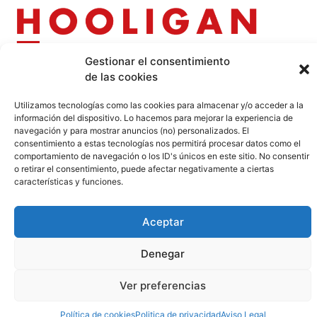
Gestionar el consentimiento
Contacto
de las cookies
Utilizamos tecnologías como las cookies para almacenar y/o acceder a la
Calle Pinar, 5, 28006 Madrid
información del dispositivo. Lo hacemos para mejorar la experiencia de
+34 91 745 58 38
navegación y para mostrar anuncios (no) personalizados. El
redaccion@hooligan.es
consentimiento a estas tecnologías nos permitirá procesar datos como el
comportamiento de navegación o los ID's únicos en este sitio. No consentir
Paginas legales
o retirar el consentimiento, puede afectar negativamente a ciertas
características y funciones.
Aviso legal
Aceptar
Politicas de privacidad
Politicas de cookies
Denegar
Ver preferencias
Política de cookies
Politica de privacidad
Aviso Legal