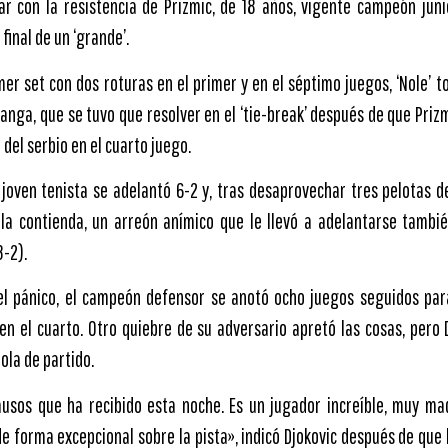
r con la resistencia de Prizmic, de 18 años, vigente campeón juni
final de un ‘grande’.
mer set con dos roturas en el primer y en el séptimo juegos, ‘Nole’ t
anga, que se tuvo que resolver en el ‘tie-break’ después de que Priz
 del serbio en el cuarto juego.
 joven tenista se adelantó 6-2 y, tras desaprovechar tres pelotas de
 la contienda, un arreón anímico que le llevó a adelantarse tambié
3-2).
 el pánico, el campeón defensor se anotó ocho juegos seguidos par
 en el cuarto. Otro quiebre de su adversario apretó las cosas, pero 
ola de partido.
ausos que ha recibido esta noche. Es un jugador increíble, muy ma
de forma excepcional sobre la pista», indicó Djokovic después de que