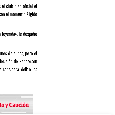
l club hizo oficial el
 con el momento álgido
a leyenda», le despidió
ones de euros, pero el
 decisión de Henderson
e considera delito las