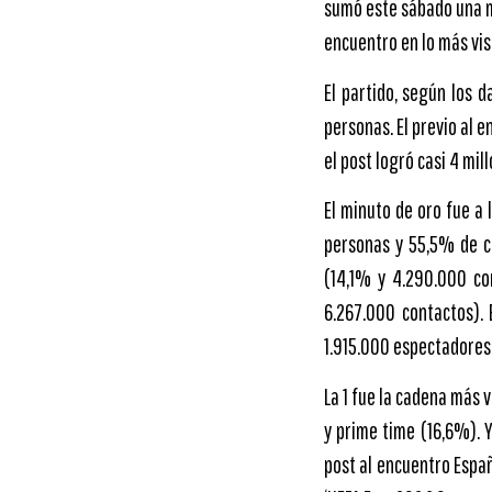
sumó este sábado una me
encuentro en lo más vist
El partido, según los 
personas. El previo al 
el post logró casi 4 mi
El minuto de oro fue a 
personas y 55,5% de c
(14,1% y 4.290.000 con
6.267.000 contactos). 
1.915.000 espectadores
La 1 fue la cadena más v
y prime time (16,6%). Y
post al encuentro Españ