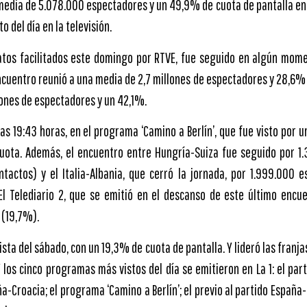
dia de 5.078.000 espectadores y un 49,9% de cuota de pantalla en La 
o del día en la televisión.
datos facilitados este domingo por RTVE, fue seguido en algún mom
encuentro reunió a una media de 2,7 millones de espectadores y 28,6% 
llones de espectadores y un 42,1%.
las 19:43 horas, en el programa ‘Camino a Berlín’, que fue visto por
uota. Además, el encuentro entre Hungría-Suiza fue seguido por 1
tactos) y el Italia-Albania, que cerró la jornada, por 1.999.000 
El Telediario 2, que se emitió en el descanso de este último encu
 (19,7%).
ista del sábado, con un 19,3% de cuota de pantalla. Y lideró las franj
 los cinco programas más vistos del día se emitieron en La 1: el par
a-Croacia; el programa ‘Camino a Berlín’; el previo al partido España