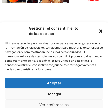
Gestionar el consentimiento
de las cookies
Utilizamos tecnologías como las cookies para almacenar y/o acceder a
la información del dispositivo. Lo hacemos para mejorar la experiencia de
Contacto
navegación y para mostrar anuncios (no) personalizados. El
consentimiento a estas tecnologías nos permitirá procesar datos como el
comportamiento de navegación o los ID's únicos en este sitio. No
Calle Pinar, 5, 28006 Madrid
consentir o retirar el consentimiento, puede afectar negativamente a
ciertas características y funciones.
+34 91 745 58 38
redaccion@hooligan.es
Aceptar
Paginas legales
Denegar
Aviso legal
Ver preferencias
Politicas de privacidad