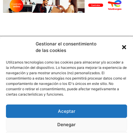
Gestionar el consentimiento
de las cookies
Utilizamos tecnologías como las cookies para almacenar y/o acceder a
la información del dispositivo. Lo hacemos para mejorar la experiencia de
Contacto
navegación y para mostrar anuncios (no) personalizados. El
consentimiento a estas tecnologías nos permitirá procesar datos como el
comportamiento de navegación o los ID's únicos en este sitio. No
Calle Pinar, 5, 28006 Madrid
consentir o retirar el consentimiento, puede afectar negativamente a
ciertas características y funciones.
+34 91 745 58 38
redaccion@hooligan.es
Aceptar
Paginas legales
Denegar
Aviso legal