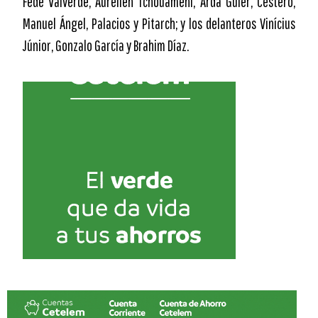
Fede Valverde, Aurélien Tchouaméni, Arda Güler, Cestero,
Manuel Ángel, Palacios y Pitarch; y los delanteros Vinícius
Júnior, Gonzalo García y Brahim Díaz.