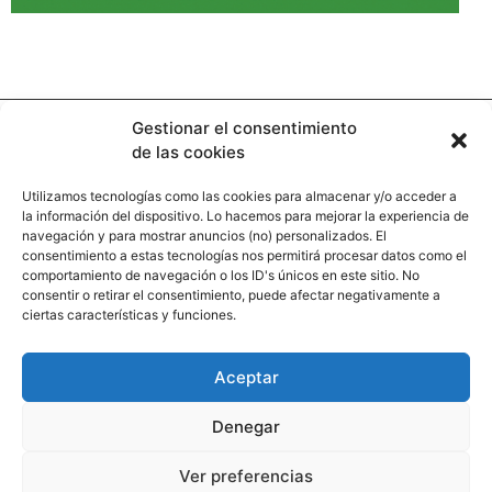
Gestionar el consentimiento
de las cookies
Utilizamos tecnologías como las cookies para almacenar y/o acceder a
la información del dispositivo. Lo hacemos para mejorar la experiencia de
Contacto
navegación y para mostrar anuncios (no) personalizados. El
consentimiento a estas tecnologías nos permitirá procesar datos como el
comportamiento de navegación o los ID's únicos en este sitio. No
Calle Pinar, 5, 28006 Madrid
consentir o retirar el consentimiento, puede afectar negativamente a
ciertas características y funciones.
+34 91 745 58 38
redaccion@hooligan.es
Aceptar
Paginas legales
Denegar
Aviso legal
Ver preferencias
Politicas de privacidad