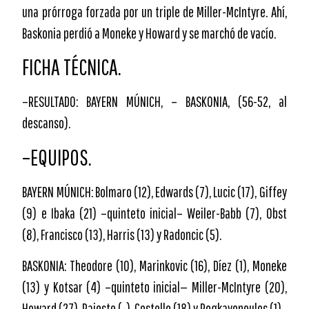
una prórroga forzada por un triple de Miller-McIntyre. Ahí,
Baskonia perdió a Moneke y Howard y se marchó de vacío.
FICHA TÉCNICA.
–RESULTADO: BAYERN MÚNICH, – BASKONIA, (56-52, al
descanso).
–EQUIPOS.
BAYERN MÚNICH: Bolmaro (12), Edwards (7), Lucic (17), Giffey
(9) e Ibaka (21) –quinteto inicial– Weiler-Babb (7), Obst
(8), Francisco (13), Harris (13) y Radoncic (5).
BASKONIA: Theodore (10), Marinkovic (16), Díez (1), Moneke
(13) y Kotsar (4) –quinteto inicial— Miller-McIntyre (20),
Howard (27), Raieste (-), Costello (18) y Rogkavopoulos (1).