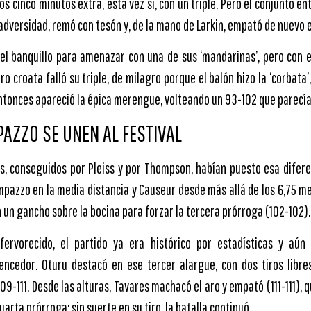
os cinco minutos extra, esta vez sí, con un triple. Pero el conjunto 
 adversidad, remó con tesón y, de la mano de Larkin, empató de nuevo 
 del banquillo para amenazar con una de sus ‘mandarinas’, pero con e
ero croata falló su triple, de milagro porque el balón hizo la ‘corbata
tonces apareció la épica merengue, volteando un 93-102 que parecía 
AZZO SE UNEN AL FESTIVAL
os, conseguidos por Pleiss y por Thompson, habían puesto esa diferen
mpazzo en la media distancia y Causeur desde más allá de los 6,75 me
 un gancho sobre la bocina para forzar la tercera prórroga (102-102).
fervorecido, el partido ya era histórico por estadísticas y aún
encedor. Oturu destacó en ese tercer alargue, con dos tiros libre
09-111. Desde las alturas, Tavares machacó el aro y empató (111-111), 
arta prórroga; sin suerte en su tiro, la batalla continuó.