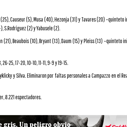
5), Causeur (5), Musa (40), Hezonja (31) y Tavares (20) –quinteto inici
-), S.Rodríguez (2) y Yabusele (2).
21), Beaubois (10), Bryant (13), Daum (15) y Pleiss (13) –quinteto ini
 26-25, 17-20, 10-10, 11-11, 9-9 y 19-15.
yklicky y Silva. Eliminaron por faltas personales a Campazzo en el Re
r, 8.221 espectadores.