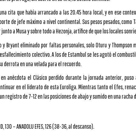
na cita que había arrancado a las 20.45 hora local, y en ese contex
 porte de jefe máximo a nivel continental. Sus pesos pesados, como 
 junto a Musa y sobre todo a Hezonja, artífice de que los locales sonri
no y Bryant eliminado por faltas personales, solo Oturu y Thompson
desfallecimiento colectivo. A los de Estambul se les agotó el combusti
su derrota en una velada para el recuerdo.
a en anécdota el Clásico perdido durante la jornada anterior, puso
ntinuar en el liderato de esta Euroliga. Mientras tanto el Efes, rena
un registro de 7-12 en las posiciones de abajo y sumido en una racha d
, 130 – ANADOLU EFES, 126 (38-36, al descanso).