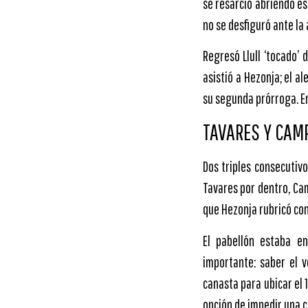
se resarció abriendo es
no se desfiguró ante la
Regresó Llull ‘tocado’
asistió a Hezonja; el al
su segunda prórroga. En
TAVARES Y CAMP
Dos triples consecutiv
Tavares por dentro, Ca
que Hezonja rubricó con
El pabellón estaba en
importante: saber el v
canasta para ubicar el 1
opción de impedir una cu