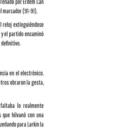
entrenado por Erdem Can
el marcador (91-91).
l reloj extinguiéndose
’, y el partido encaminó
definitivo.
cia en el electrónico.
tros obraron la gesta,
 faltaba lo realmente
s que hilvanó con una
quedando para Larkin la