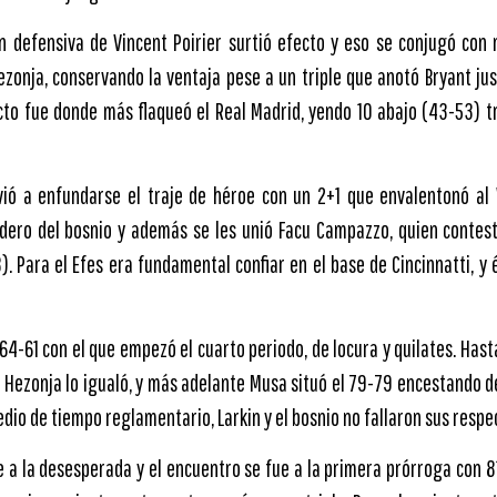
ón defensiva de Vincent Poirier surtió efecto y eso se conjugó con
zonja, conservando la ventaja pese a un triple que anotó Bryant ju
acto fue donde más flaqueó el Real Madrid, yendo 10 abajo (43-53) t
vió a enfundarse el traje de héroe con un 2+1 que envalentonó al 
dero del bosnio y además se les unió Facu Campazzo, quien contest
). Para el Efes era fundamental confiar en el base de Cincinnatti, y 
 64-61 con el que empezó el cuarto periodo, de locura y quilates. Hast
 Hezonja lo igualó, y más adelante Musa situó el 79-79 encestando de
dio de tiempo reglamentario, Larkin y el bosnio no fallaron sus respect
 a la desesperada y el encuentro se fue a la primera prórroga con 81