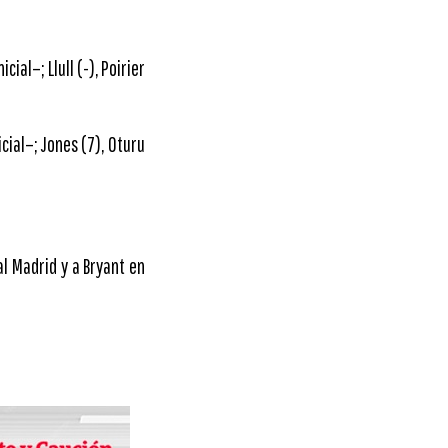
al–; Llull (-), Poirier
cial–; Jones (7), Oturu
al Madrid y a Bryant en