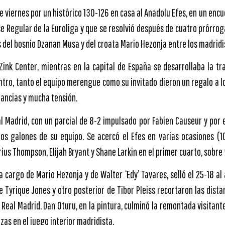
te viernes por un histórico 130-126 en casa al Anadolu Efes, en un en
ase Regular de la Euroliga y que se resolvió después de cuatro prórro
del bosnio Dzanan Musa y del croata Mario Hezonja entre los madridi
Zink Center, mientras en la capital de España se desarrollaba la tr
entro, tanto el equipo merengue como su invitado dieron un regalo a 
nancias y mucha tensión.
l Madrid, con un parcial de 8-2 impulsado por Fabien Causeur y por 
os galones de su equipo. Se acercó el Efes en varias ocasiones (10-9
rius Thompson, Elijah Bryant y Shane Larkin en el primer cuarto, sobre 
a cargo de Mario Hezonja y de Walter ‘Edy’ Tavares, selló el 25-18 al
 Tyrique Jones y otro posterior de Tibor Pleiss recortaron las dista
Real Madrid. Dan Oturu, en la pintura, culminó la remontada visitant
as en el juego interior madridista.