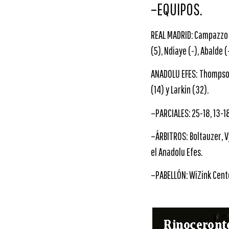
–EQUIPOS.
REAL MADRID: Campazzo (2
(5), Ndiaye (-), Abalde (
ANADOLU EFES: Thompson (
(14) y Larkin (32).
–PARCIALES: 25-18, 13-18,
–ÁRBITROS: Boltauzer, V
el Anadolu Efes.
–PABELLÓN: WiZink Cente