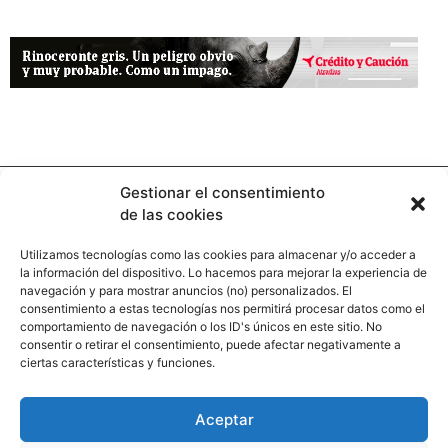
Gestionar el consentimiento
de las cookies
Utilizamos tecnologías como las cookies para almacenar y/o acceder a
la información del dispositivo. Lo hacemos para mejorar la experiencia de
Contacto
navegación y para mostrar anuncios (no) personalizados. El
consentimiento a estas tecnologías nos permitirá procesar datos como el
comportamiento de navegación o los ID's únicos en este sitio. No
Calle Pinar, 5, 28006 Madrid
consentir o retirar el consentimiento, puede afectar negativamente a
ciertas características y funciones.
+34 91 745 58 38
redaccion@hooligan.es
Aceptar
Paginas legales