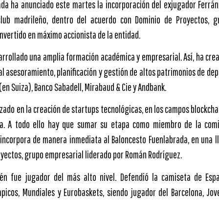
ada ha anunciado este martes la incorporación del exjugador Ferrá
club madrileño, dentro del acuerdo con Dominio de Proyectos, 
nvertido en máximo accionista de la entidad.
arrollado una amplia formación académica y empresarial. Así, ha crea
l asesoramiento, planificación y gestión de altos patrimonios de depo
(en Suiza), Banco Sabadell, Mirabaud & Cie y Andbank.
zado en la creación de startups tecnológicas, en los campos blockchai
a. A todo ello hay que sumar su etapa como miembro de la comi
 incorpora de manera inmediata al Baloncesto Fuenlabrada, en una l
yectos, grupo empresarial liderado por Román Rodríguez.
én fue jugador del más alto nivel. Defendió la camiseta de Esp
picos, Mundiales y Eurobaskets, siendo jugador del Barcelona, Jov