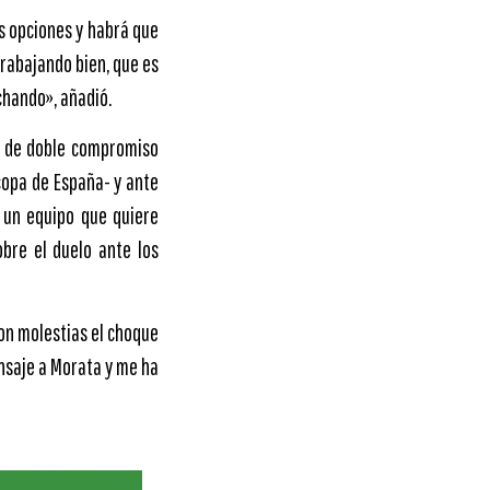
s opciones y habrá que
trabajando bien, que es
chando», añadió.
na de doble compromiso
copa de España- y ante
 un equipo que quiere
obre el duelo ante los
on molestias el choque
ensaje a Morata y me ha