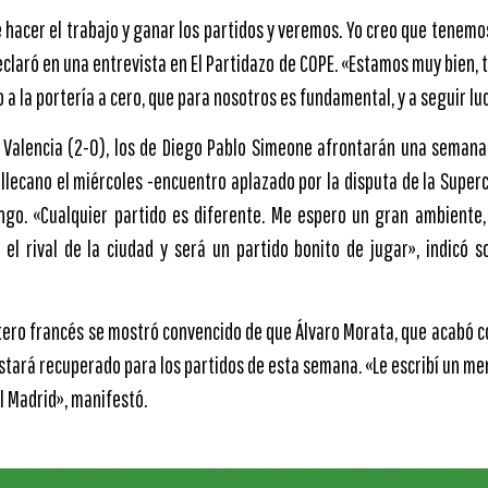
hacer el trabajo y ganar los partidos y veremos. Yo creo que tenemo
declaró en una entrevista en El Partidazo de COPE. «Estamos muy bien, 
o a la portería a cero, que para nosotros es fundamental, y a seguir lu
el Valencia (2-0), los de Diego Pablo Simeone afrontarán una sema
allecano el miércoles -encuentro aplazado por la disputa de la Super
ngo. «Cualquier partido es diferente. Me espero un gran ambiente,
el rival de la ciudad y será un partido bonito de jugar», indicó s
ntero francés se mostró convencido de que Álvaro Morata, que acabó c
 estará recuperado para los partidos de esta semana. «Le escribí un m
l Madrid», manifestó.