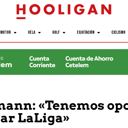
Motor
Vela
Golf
Equitación
Ciclismo
mann: «Tenemos op
ar LaLiga»