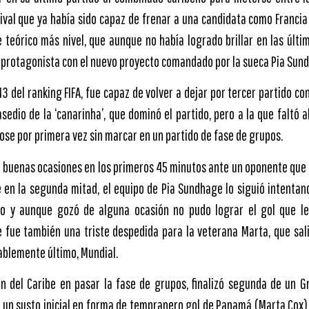
ival que ya había sido capaz de frenar a una candidata como Francia 
 teórico más nivel, que aunque no había logrado brillar en las últim
r protagonista con el nuevo proyecto comandado por la sueca Pia Sun
 del ranking FIFA, fue capaz de volver a dejar por tercer partido co
asedio de la ‘canarinha’, que dominó el partido, pero a la que faltó 
se por primera vez sin marcar en un partido de fase de grupos.
de buenas ocasiones en los primeros 45 minutos ante un oponente que 
 en la segunda mitad, el equipo de Pia Sundhage lo siguió intentand
o y aunque gozó de alguna ocasión no pudo lograr el gol que le 
e fue también una triste despedida para la veterana Marta, que salió
bablemente último, Mundial.
ón del Caribe en pasar la fase de grupos, finalizó segunda de un 
a un susto inicial en forma de tempranero gol de Panamá (Marta Cox