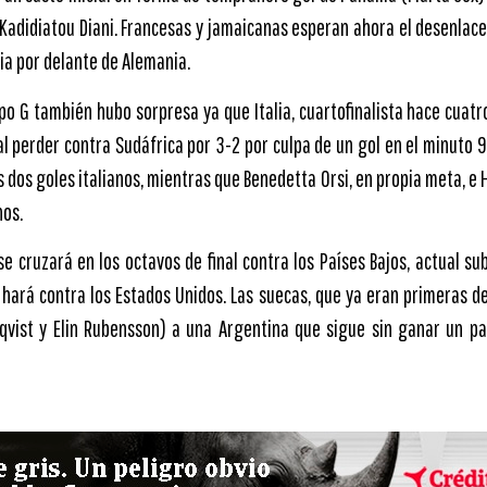
 Kadidiatou Diani. Francesas y jamaicanas esperan ahora el desenlace
a por delante de Alemania.
upo G también hubo sorpresa ya que Italia, cuartofinalista hace cuat
 al perder contra Sudáfrica por 3-2 por culpa de un gol en el minuto
s dos goles italianos, mientras que Benedetta Orsi, en propia meta, e 
nos.
se cruzará en los octavos de final contra los Países Bajos, actual 
 hará contra los Estados Unidos. Las suecas, que ya eran primeras d
qvist y Elin Rubensson) a una Argentina que sigue sin ganar un pa