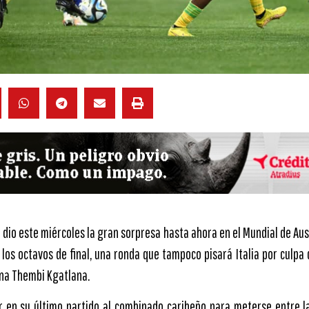
 dio este miércoles la gran sorpresa hasta ahora en el Mundial de Au
e los octavos de final, una ronda que tampoco pisará Italia por culpa
ana Thembi Kgatlana.
r en su último partido al combinado caribeño para meterse entre l