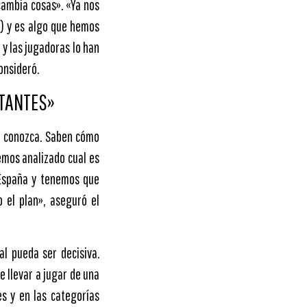
cambia cosas». «Ya nos
n) y es algo que hemos
y las jugadoras lo han
onsideró.
TANTES»
e conozca. Saben cómo
emos analizado cual es
España y tenemos que
o el plan», aseguró el
l pueda ser decisiva.
 llevar a jugar de una
s y en las categorías