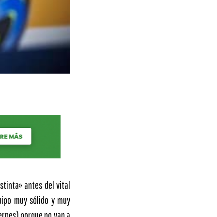
tinta» antes del vital
uipo muy sólido y muy
iernes) porque no van a