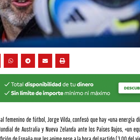
al femenino de fútbol, Jorge Vilda, confesó que hay «una energía dis
undial de Australia y Nueva Zelanda ante los Países Bajos, «un eq
afición de España que les anime pese a la hora del partido (3.00 del v