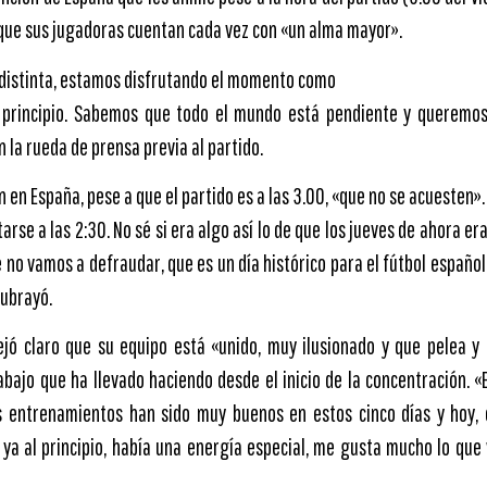
que sus jugadoras cuentan cada vez con «un alma mayor».
 distinta, estamos disfrutando el momento como
principio. Sabemos que todo el mundo está pendiente y queremos 
 la rueda de prensa previa al partido.
ción en España, pese a que el partido es a las 3.00, «que no se acuesten»
rse a las 2:30. No sé si era algo así lo de que los jueves de ahora era
 no vamos a defraudar, que es un día histórico para el fútbol españo
subrayó.
ejó claro que su equipo está «unido, muy ilusionado y que pelea y
rabajo que ha llevado haciendo desde el inicio de la concentración. 
s entrenamientos han sido muy buenos en estos cinco días y hoy,
 ya al principio, había una energía especial, me gusta mucho lo que 