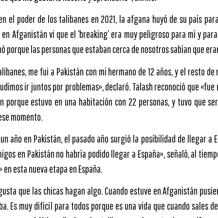
 en el poder de los talibanes en 2021, la afgana huyó de su país par
 en Afganistán vi que el ‘breaking’ era muy peligroso para mí y para
nó porque las personas que estaban cerca de nosotros sabían que eran
talibanes, me fui a Pakistán con mi hermano de 12 años, y el resto de
udimos ir juntos por problemas», declaró. Talash reconoció que «fue 
án porque estuvo en una habitación con 22 personas, y tuvo que se
 ese momento.
n año en Pakistán, el pasado año surgió la posibilidad de llegar a E
igos en Pakistán no habría podido llegar a España», señaló, al tiemp
» en esta nueva etapa en España.
s gusta que las chicas hagan algo. Cuando estuve en Afganistán pusi
ba. Es muy difícil para todos porque es una vida que cuando sales de