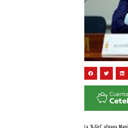
La ‘B-Girl’ afgana Man