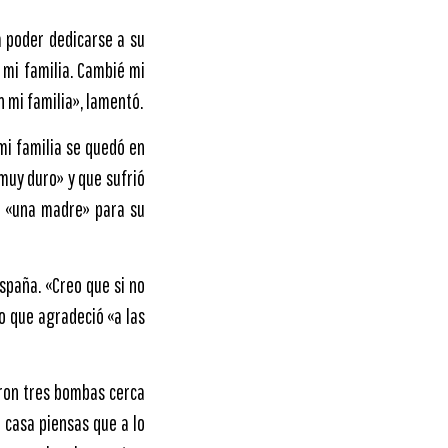
a poder dedicarse a su
 mi familia. Cambié mi
 mi familia», lamentó.
 mi familia se quedó en
muy duro» y que sufrió
r «una madre» para su
spaña. «Creo que si no
o que agradeció «a las
eron tres bombas cerca
 casa piensas que a lo