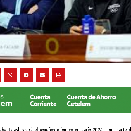
izha Talash vivirá el «sueño» olímpico en París 2024 como parte d