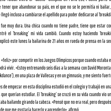
 tener que abandonar su país, en el que no se le permitía ni bailar,
ue llegó incluso a cambiarse el apellido para poder dedicarse al ‘breakd
 fue muy dura. Una chica cuando no tiene padre, tiene que estar co
ntré el ‘breaking’ mi vida cambió. Cuando estoy haciendo ‘break
explicó este lunes la bailarina de 21 años en rueda de prensa en la s
 «feliz» por competir en los Juegos Olímpicos porque cuando estaba e
drá vivir. «Estoy entrenando seis días a la semana con David Moronta
kdance’), en una plaza de Vallecas y en un gimnasio, y me siento fuert
s de empezar en esta disciplina estudió en el colegio y trabajó en un
que querían estudiar. El ‘breaking’ se cruzó en su vida cuando vio u
aba bailando girando la cabeza. «Pensé que no era real, pero después
de que me gustaría hacerlo y aprenderlo», afirmó.