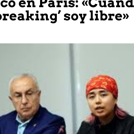
co en París: «Cuan
breaking’ soy libre»