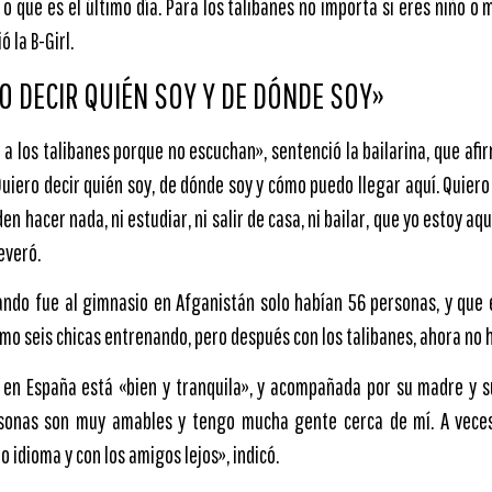
o que es el último día. Para los talibanes no importa si eres niño o m
 la B-Girl.
O DECIR QUIÉN SOY Y DE DÓNDE SOY»
 a los talibanes porque no escuchan», sentenció la bailarina, que afi
Quiero decir quién soy, de dónde soy y cómo puedo llegar aquí. Quiero 
n hacer nada, ni estudiar, ni salir de casa, ni bailar, que yo estoy aqu
everó.
ndo fue al gimnasio en Afganistán solo habían 56 personas, y que el
o seis chicas entrenando, pero después con los talibanes, ahora no ha
 en España está «bien y tranquila», y acompañada por su madre y 
sonas son muy amables y tengo mucha gente cerca de mí. A vece
 idioma y con los amigos lejos», indicó.