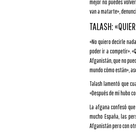
mejor no puedes volver 
van a matarte», denunció
TALASH: «QUIER
«No quiero decirle nada
poder ir a competir». «
Afganistán, que no puede
mundo cómo están», as
Talash lamentó que cua
«Después de mí hubo com
La afgana confesó que
mucho España, las per
Afganistán pero con otro