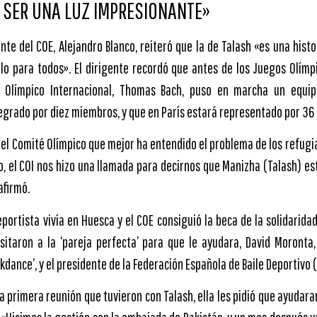
A SER UNA LUZ IMPRESIONANTE»
ente del COE, Alejandro Blanco, reiteró que la de Talash «es una histo
lo para todos». El dirigente recordó que antes de los Juegos Olímpi
é Olímpico Internacional, Thomas Bach, puso en marcha un equip
egrado por diez miembros, y que en París estará representado por 36 
 el Comité Olímpico que mejor ha entendido el problema de los refugi
o, el COI nos hizo una llamada para decirnos que Manizha (Talash) es
afirmó.
eportista vivía en Huesca y el COE consiguió la beca de la solidarida
esitaron a la ‘pareja perfecta’ para que le ayudara, David Moronta,
dance’, y el presidente de la Federación Española de Baile Deportivo (
a primera reunión que tuvieron con Talash, ella les pidió que ayudara