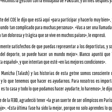
 «Hicimos la gestión con la embajada de Pakistán, y un mes después y
te del COE le dijo que está aquí «para participar y hacerlo muy bien», 
undo tan complicado para muchas personas». «Vas a ser una llamada
n tan dolorosa y trágica que se vive en muchos países», le expresó.
ente satisfechos de que puedas representar a los deportistas, y s
 del deporte, se puede hacer un mundo mejor». Blanco apuntó que
ta español», y que intentan que esté «en las mejores condiciones».
Manizha (Talash) y las historias de esta getne somos consciente 
da y lo que tenemos que hacer es ayudarnos. Para nosotros es impo
 es tu casa y todo lo que podamos hacer ayudarte, lo haremos», le dijo a
e de la FEBD, agradeció tener «la gran suerte de ser olímpicos en París
je». «Esta última fase ha sido la mejor, porque no solo aprendes lo qu