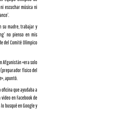
 ni escuchar música ni
ance’.
n su madre, trabajar y
ing’ no pienso en mis
ede del Comité Olímpico
n Afganistán «era solo
 (preparador físico del
e», apuntó.
a oficina que ayudaba a
n video en Facebook de
 lo busqué en Google y