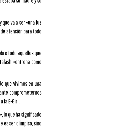
a estaba su madre y su
y que va a ser «una luz
 de atención para todo
obre todo aquellos que
 Talash «entrena como
de que vivimos en una
rtante comprometernos
 la B-Girl.
», lo que ha significado
e es ser olímpico, sino