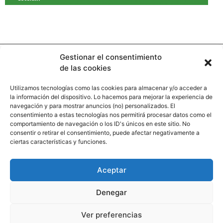
Gestionar el consentimiento
de las cookies
Utilizamos tecnologías como las cookies para almacenar y/o acceder a
la información del dispositivo. Lo hacemos para mejorar la experiencia de
Contacto
navegación y para mostrar anuncios (no) personalizados. El
consentimiento a estas tecnologías nos permitirá procesar datos como el
comportamiento de navegación o los ID's únicos en este sitio. No
Calle Pinar, 5, 28006 Madrid
consentir o retirar el consentimiento, puede afectar negativamente a
ciertas características y funciones.
+34 91 745 58 38
redaccion@hooligan.es
Aceptar
Paginas legales
Denegar
Aviso legal
Ver preferencias
Politicas de privacidad