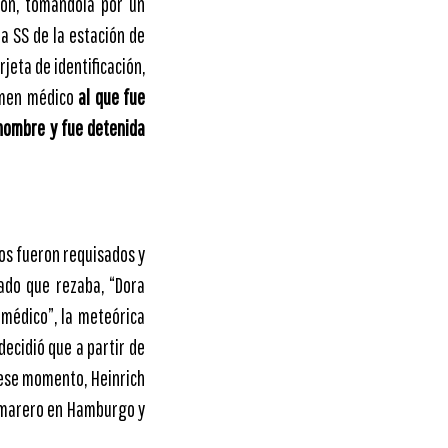
ción, tomándola por un
la SS de la estación de
jeta de identificación,
amen médico
al que fue
hombre y fue detenida
eos fueron requisados y
ado que rezaba, “Dora
médico”, la meteórica
decidió que a partir de
ese momento, Heinrich
camarero en Hamburgo y