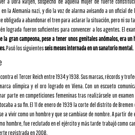
l ver a Dora Ratjen, sospechó de aquella mujer de fuerte constitu
 en la Alemania nazi, y dio la voz de alarma avisando a un oficial de 
 obligada a abandonar el tren para aclarar la situación, pero ni su tar
cién lograda fueron suficientes para convencer a los agentes. El ex
e la gran campeona, pese a tener unos genitales anómalos, era un 
nes.
Pasó los siguientes
seis meses internada en un sanatorio mental.
e
contra el Tercer Reich entre 1934 y 1938. Sus marcas, récords y trof
 marca olímpica y el oro logrado en Viena. Con un escueto comunic
mar parte en competiciones femeninas tras realizársele un examen 
ocaba a su fin. El 11 de enero de 1939 la corte del distrito de Bremen 
 a vivir como un hombre y que se cambiase de nombre. A partir de 
como hombre, fue reclutado en el ejército y más tarde trabajó como 
rte registrada en 2008.