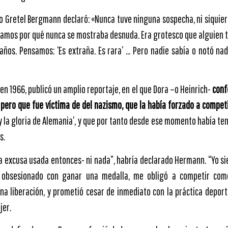
 Gretel Bergmann declaró: «Nunca tuve ninguna sospecha, ni siquier
mos por qué nunca se mostraba desnuda. Era grotesco que alguien t
 años. Pensamos: ‘Es extraña. Es rara’ … Pero nadie sabía o notó na
 en 1966, publicó un amplio reportaje, en el que Dora –o Heinrich-
conf
pero que fue víctima de del nazismo, que la había forzado a competir
 y la gloria de Alemania’, y que por tanto desde ese momento había te
s.
a excusa usada entonces- ni nada”, habría declarado Hermann. “Yo s
, obsesionado con ganar una medalla, me obligó a competir com
una liberación, y prometió cesar de inmediato con la práctica deport
jer.