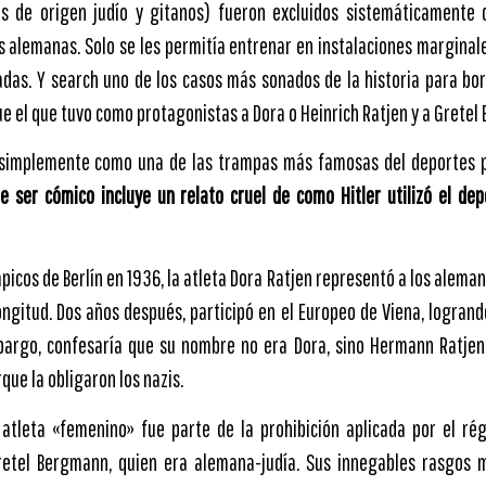
as de origen judío y gitanos) fueron excluidos sistemáticamente d
s alemanas. Solo se les permitía entrenar en instalaciones marginal
adas. Y search uno de los casos más sonados de la historia para bor
fue el que tuvo como protagonistas a Dora o Heinrich Ratjen y a Grete
 simplemente como una de las trampas más famosas del deportes
de ser cómico incluye un relato cruel de como Hitler utilizó el de
picos de Berlín en 1936, la atleta Dora Ratjen representó a los alema
ongitud. Dos años después, participó en el Europeo de Viena, logrand
mbargo, confesaría que su nombre no era Dora, sino Hermann Ratjen
que la obligaron los nazis.
 atleta «femenino» fue parte de la prohibición aplicada por el ré
Gretel Bergmann, quien era alemana-judía. Sus innegables rasgos m