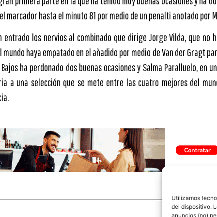
gran primera parte en la que ha tenido muy buenas ocasiones y ha dom
el marcador hasta el minuto 81 por medio de un penalti anotado por 
n entrado los nervios al combinado que dirige Jorge Vilda, que no h
 mundo haya empatado en el añadido por medio de Van der Gragt para
s Bajos ha perdonado dos buenas ocasiones y Salma Paralluelo, en una
oria a una selección que se mete entre las cuatro mejores del mun
ia.
Utilizamos tecno
del dispositivo.
anuncios (no) pe