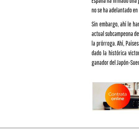
España ha firmado una 
no se ha adelantado en 
Sin embargo, ahí le ha
actual subcampeona del
la prórroga. Ahí, Paíse
dado la histórica vict
ganador del Japón-Suec