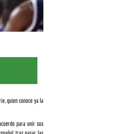
ie, quien conoce ya la
acuerdo para unir sus
spañol tras pasar las