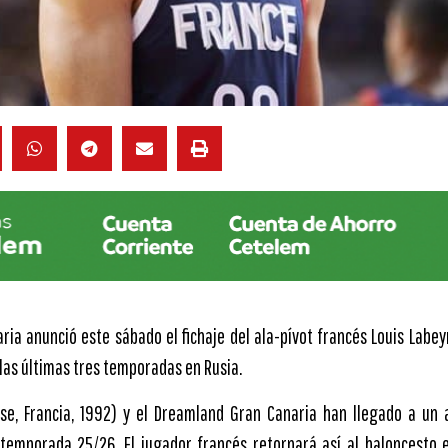
ia anunció este sábado el fichaje del ala-pívot francés Louis Labeyr
 las últimas tres temporadas en Rusia.
sse, Francia, 1992) y el Dreamland Gran Canaria han llegado a un 
temporada 25/26. El jugador francés retornará así al baloncesto e