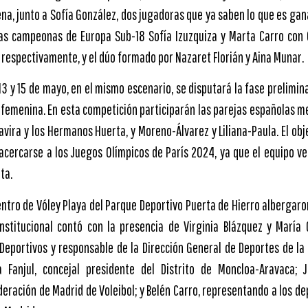
rena, junto a Sofía González, dos jugadoras que ya saben lo que es gan
las campeonas de Europa Sub-18 Sofía Izuzquiza y Marta Carro con 
, respectivamente, y el dúo formado por Nazaret Florián y Aina Munar.
13 y 15 de mayo, en el mismo escenario, se disputará la fase prelimin
 femenina. En esta competición participarán las parejas españolas me
avira y los Hermanos Huerta, y Moreno-Álvarez y Liliana-Paula. El obj
y acercarse a los Juegos Olímpicos de París 2024, ya que el equipo v
ita.
entro de Vóley Playa del Parque Deportivo Puerta de Hierro albergaro
institucional contó con la presencia de Virginia Blázquez y María
eportivos y responsable de la Dirección General de Deportes de la
a Fanjul, concejal presidente del Distrito de Moncloa-Aravaca; 
deración de Madrid de Voleibol; y Belén Carro, representando a los d