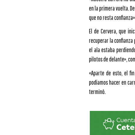
en la primera vuelta. D
que no resta confianza»,
El de Cervera, que in
recuperar la confianza 
el ala estaba perdiend
pilotos de delante», co
«Aparte de esto, el f
podíamos hacer en carr
terminó.