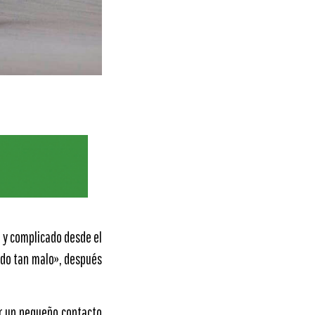
 y complicado desde el
sido tan malo», después
or un pequeño contacto