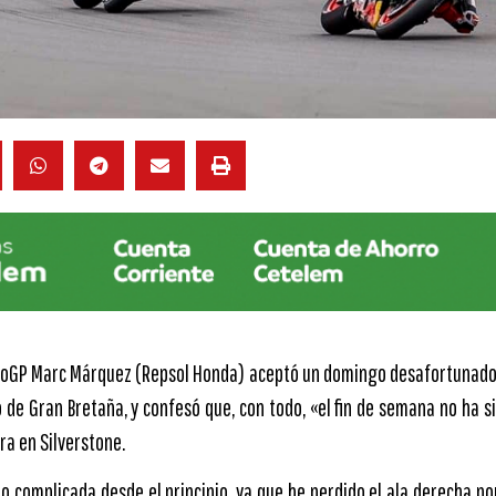
otoGP Marc Márquez (Repsol Honda) aceptó un domingo desafortunado
o de Gran Bretaña, y confesó que, con todo, «el fin de semana no ha 
ra en Silverstone.
do complicada desde el principio, ya que he perdido el ala derecha p