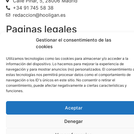
Calle Pinar, 5, 28006 Madrid
+34 91 745 58 38
redaccion@hooligan.es
Paginas legales
Gestionar el consentimiento de las
Aviso legal
cookies
Politicas de privacidad
Politicas de cookies
Utilizamos tecnologías como las cookies para almacenar y/o acceder a la
información del dispositivo. Lo hacemos para mejorar la experiencia de
navegación y para mostrar anuncios (no) personalizados. El consentimiento 
estas tecnologías nos permitirá procesar datos como el comportamiento de
navegación o los ID's únicos en este sitio. No consentir o retirar el
consentimiento, puede afectar negativamente a ciertas características y
funciones.
Aceptar
Denegar