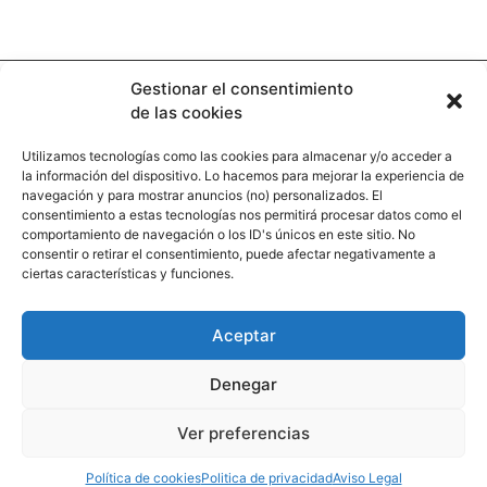
Gestionar el consentimiento
de las cookies
Utilizamos tecnologías como las cookies para almacenar y/o acceder a
la información del dispositivo. Lo hacemos para mejorar la experiencia de
Contacto
navegación y para mostrar anuncios (no) personalizados. El
consentimiento a estas tecnologías nos permitirá procesar datos como el
comportamiento de navegación o los ID's únicos en este sitio. No
Calle Pinar, 5, 28006 Madrid
consentir o retirar el consentimiento, puede afectar negativamente a
ciertas características y funciones.
+34 91 745 58 38
redaccion@hooligan.es
Aceptar
Paginas legales
Denegar
Aviso legal
Ver preferencias
Politicas de privacidad
Politicas de cookies
Política de cookies
Politica de privacidad
Aviso Legal