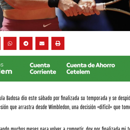
ula Badosa dio este sábado por finalizada su temporada y se despid
esión que arrastra desde Wimbledon, una decisión «difícil» que tom
hando muchos meses para volver a competir, doy por finalizada mi 