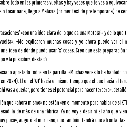
sobre todo en las primeras vueltas y hay veces que te vas a equivocar
 sin tocar nada, llego a Malasia (primer test de pretemporada) de cer
vacaciones’ «con una idea clara de lo que es una MotoGP» y de lo que
uelta». «Me explicaron muchas cosas y yo ahora puedo ver el m
na idea de dónde puedo usar ‘x’ cosas. Creo que esta preparación 
mpo y la posición», destacó.
asiado apretado todo» en la parrilla. «Muchas veces lo he hablado c
n 2024). Él en el ‘Q1’ hacía el mismo tiempo que el que hacía el terce
 ahí vas a quedar, pero tienes el potencial para hacer tercero», detalló
bién que «ahora mismo» no están «en el momento para hablar de si KT
esadilla de más de una fábrica. Ya no voy a decir ni el año que vien
uy poco», auguró el murciano, que también tendrá que afrontar las c