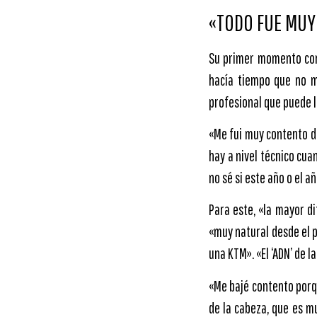
«TODO FUE MUY 
Su primer momento con
hacía tiempo que no me
profesional que puede ll
«Me fui muy contento de
hay a nivel técnico cua
no sé si este año o el 
Para este, «la mayor d
«muy natural desde el p
una KTM». «El ‘ADN’ de la
«Me bajé contento porq
de la cabeza, que es mu