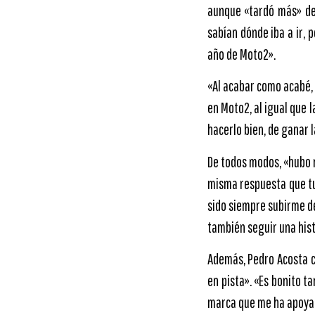
aunque «tardó más» de 
sabían dónde iba a ir, 
año de Moto2».
«Al acabar como acabé,
en Moto2, al igual que 
hacerlo bien, de ganar 
De todos modos, «hubo 
misma respuesta que tuv
sido siempre subirme de
también seguir una hist
Además, Pedro Acosta c
en pista». «Es bonito t
marca que me ha apoyad