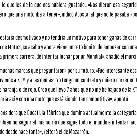
lo que les de lo que nos hubiera gustado.. «Nos dieron esa seguri
pero que una moto iba a tener», indicó Acosta, al que no le pasaba «p
 estaría desmotivado y no tendría un motivo para tener ganas de carr
la de Moto3, se acabó y ahora viene un reto bonito de empezar con un
la primera carrera, de intentar luchar por un Mundial», añadió el murci
muchas marcas que preguntaron» por su futuro. «Fue interesante escu
imos a KTM y a las demás: ‘Yo tengo un contrato y quiero correr en K
 naranja o de rojo. Creo que llevo 7 años que no me he bajado de la K
oria así y con una moto que está siendo tan competitiva», apuntó.
onsidera que Ducati, la fábrica que domina actualmente la categorí
ambién no seguir el mismo río que sigue todo el mundo e intentar hac
o desde hace tanto», reiteró el de Mazarrón.