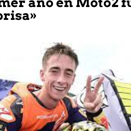
mer año en Moto2 f
prisa»