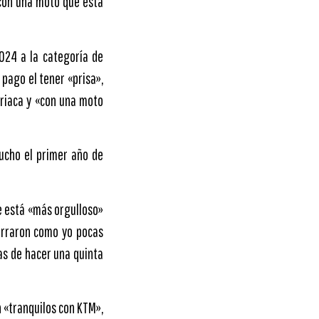
 con una moto que está
024 a la categoría de
pago el tener «prisa»,
triaca y «con una moto
ucho el primer año de
ue está «más orgulloso»
urraron como yo pocas
as de hacer una quinta
 «tranquilos con KTM»,