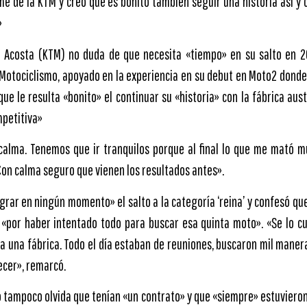
rme de la KTM y creo que es bonito también seguir una historia así y
»
ro Acosta (KTM) no duda de que necesita «tiempo» en su salto en 2
Motociclismo, apoyado en la experiencia en su debut en Moto2 donde 
ue le resulta «bonito» el continuar su «historia» con la fábrica aus
mpetitiva»
calma. Tenemos que ir tranquilos porque al final lo que me mató m
Con calma seguro que vienen los resultados antes».
igrar en ningún momento» el salto a la categoría ‘reina’ y confesó q
 «por haber intentado todo para buscar esa quinta moto». «Se lo c
 a una fábrica. Todo el día estaban de reuniones, buscaron mil maner
ecer», remarcó.
 tampoco olvida que tenían «un contrato» y que «siempre» estuvieron