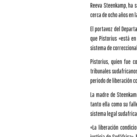
Reeva Steenkamp, ha sa
cerca de ocho años en l
El portavoz del Depart
que Pistorius «está en
sistema de correccional
Pistorius, quien fue 
tribunales sudafricanos
periodo de liberación c
La madre de Steenkamp
tanto ella como su fal
sistema legal sudafrica
«La liberación condici
justicia de Sudáfrica»,