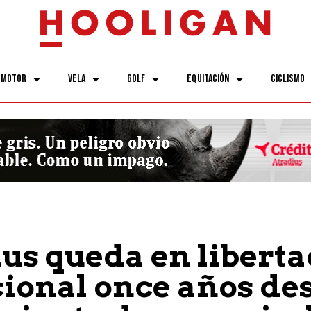
Motor
Vela
Golf
Equitación
Ciclismo
ius queda en libert
ional once años de