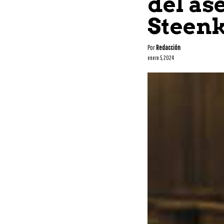
del as
Steen
Por
Redacción
enero 5, 2024