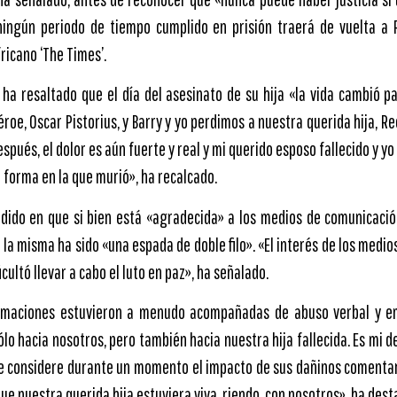
ningún periodo de tiempo cumplido en prisión traerá de vuelta a 
ricano ‘The Times’.
 ha resaltado que el día del asesinato de su hija «la vida cambió pa
éroe, Oscar Pistorius, y Barry y yo perdimos a nuestra querida hija, R
espués, el dolor es aún fuerte y real y mi querido esposo fallecido y 
a forma en la que murió», ha recalcado.
cidido en que si bien está «agradecida» a los medios de comunicació
e la misma ha sido «una espada de doble filo». «El interés de los medi
icultó llevar a cabo el luto en paz», ha señalado.
ormaciones estuvieron a menudo acompañadas de abuso verbal y e
lo hacia nosotros, pero también hacia nuestra hija fallecida. Es mi 
nte considere durante un momento el impacto de sus dañinos comentar
e nuestra querida hija estuviera viva, riendo, con nosotros», ha dest