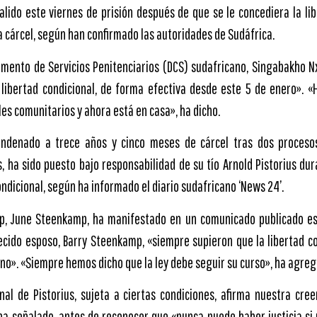
lido este viernes de prisión después de que se le concediera la lib
a cárcel, según han confirmado las autoridades de Sudáfrica.
amento de Servicios Penitenciarios (DCS) sudafricano, Singabakho 
 libertad condicional, de forma efectiva desde este 5 de enero». «
es comunitarios y ahora está en casa», ha dicho.
condenado a trece años y cinco meses de cárcel tras dos proceso
, ha sido puesto bajo responsabilidad de su tío Arnold Pistorius dur
ondicional, según ha informado el diario sudafricano ‘News 24’.
, June Steenkamp, ha manifestado en un comunicado publicado e
lecido esposo, Barry Steenkamp, «siempre supieron que la libertad co
no». «Siempre hemos dicho que la ley debe seguir su curso», ha agreg
onal de Pistorius, sujeta a ciertas condiciones, afirma nuestra cre
 ha señalado, antes de reconocer que «nunca puede haber justicia si 