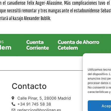
on el canadiense Felix Auger-Aliassime. Más complicaciones tuvo el
, que necesitó remontar y tres mangas ante el estadounidense Sebasti
ntará al kazajo Alexander Bublik.
Utilizamos tecno
del dispositivo.
anuncios (no) pe
procesar datos c
Contacto
P
No consentir o r
características y
Calle Pinar, 5, 28006 Madrid
Avi
+34 91 745 58 38
Pol
Acep
redaccion@hooligan.es
Pol