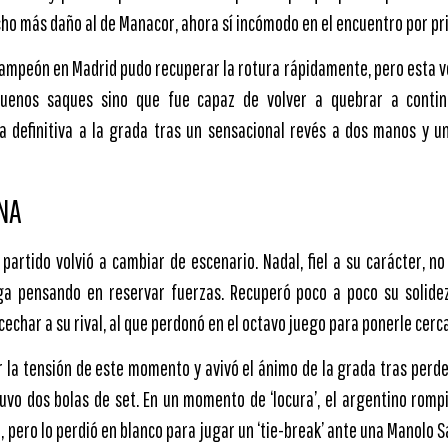
o más daño al de Manacor, ahora sí incómodo en el encuentro por pr
 campeón en Madrid pudo recuperar la rotura rápidamente, pero esta v
buenos saques sino que fue capaz de volver a quebrar a continu
 definitiva a la grada tras un sensacional revés a dos manos y un
NA
l partido volvió a cambiar de escenario. Nadal, fiel a su carácter, no
a pensando en reservar fuerzas. Recuperó poco a poco su solide
cechar a su rival, al que perdonó en el octavo juego para ponerle cerca
r la tensión de este momento y avivó el ánimo de la grada tras perde
uvo dos bolas de set. En un momento de ‘locura’, el argentino romp
, pero lo perdió en blanco para jugar un ‘tie-break’ ante una Manolo