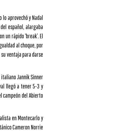
 no lo aprovechó y Nadal
 del español, alargaba
n un rápido ‘break’. El
igualdad al choque, por
ó su ventaja para darse
 italiano Jannik Sinner
al llegó a tener 5-3 y
del campeón del Abierto
nalista en Montecarlo y
itánico Cameron Norrie