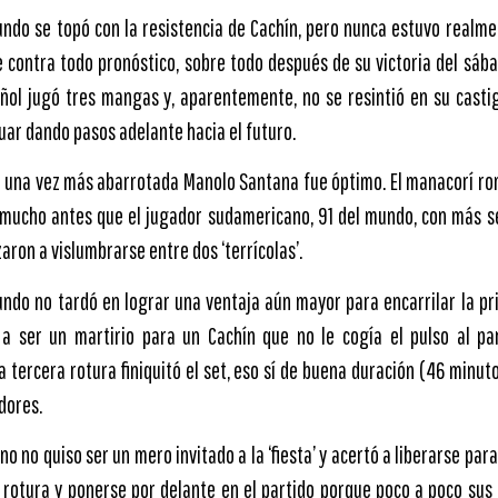
ndo se topó con la resistencia de Cachín, pero nunca estuvo realme
contra todo pronóstico, sobre todo después de su victoria del sába
añol jugó tres mangas y, aparentemente, no se resintió en su casti
nuar dando pasos adelante hacia el futuro.
n una vez más abarrotada Manolo Santana fue óptimo. El manacorí rom
ó mucho antes que el jugador sudamericano, 91 del mundo, con más s
ron a vislumbrarse entre dos ‘terrícolas’.
ndo no tardó en lograr una ventaja aún mayor para encarrilar la pri
a ser un martirio para un Cachín que no le cogía el pulso al par
tercera rotura finiquitó el set, eso sí de buena duración (46 minuto
dores.
o no quiso ser un mero invitado a la ‘fiesta’ y acertó a liberarse para
 rotura y ponerse por delante en el partido porque poco a poco sus