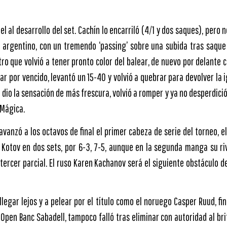
iel al desarrollo del set. Cachín lo encarriló (4/1 y dos saques), pero
l argentino, con un tremendo ‘passing’ sobre una subida tras saque
ro que volvió a tener pronto color del balear, de nuevo por delante co
ar por vencido, levantó un 15-40 y volvió a quebrar para devolver la 
 dio la sensación de más frescura, volvió a romper y ya no desperdici
 Mágica.
avanzó a los octavos de final el primer cabeza de serie del torneo, el
 Kotov en dos sets, por 6-3, 7-5, aunque en la segunda manga su riv
 tercer parcial. El ruso Karen Kachanov será el siguiente obstáculo 
 llegar lejos y a pelear por el título como el noruego Casper Ruud, fi
Open Banc Sabadell, tampoco falló tras eliminar con autoridad al br