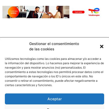
Gestionar el consentimiento
de las cookies
Utilizamos tecnologías como las cookies para almacenar y/o acceder a
la información del dispositivo. Lo hacemos para mejorar la experiencia de
Contacto
navegación y para mostrar anuncios (no) personalizados. El
consentimiento a estas tecnologías nos permitirá procesar datos como el
comportamiento de navegación o los ID's únicos en este sitio. No
Calle Pinar, 5, 28006 Madrid
consentir o retirar el consentimiento, puede afectar negativamente a
ciertas características y funciones.
+34 91 745 58 38
redaccion@hooligan.es
Aceptar
Paginas legales