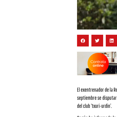
El exentrenador de la R
septiembre se disputará
del club ‘txuri-urdin’.