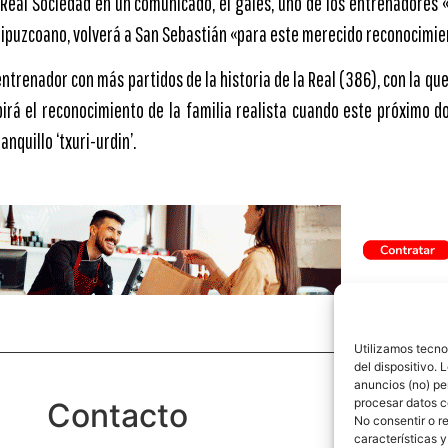
Real Sociedad en un comunicado, el galés, uno de los entrenadores 
uipuzcoano, volverá a San Sebastián «para este merecido reconocimie
ntrenador con más partidos de la historia de la Real (386), con la que
ibirá el reconocimiento de la familia realista cuando este próximo
anquillo ‘txuri-urdin’.
Utilizamos tecno
del dispositivo.
anuncios (no) pe
procesar datos c
Contacto
P
No consentir o r
características y